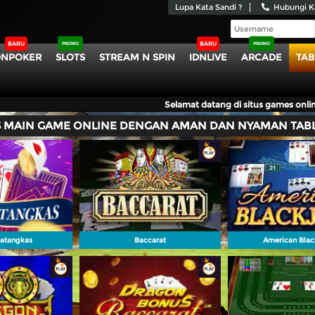
Lupa Kata Sandi ?
Hubungi K
BARU
BARU
PROMO
PROMO
DNPOKER
SLOTS
STREAM N SPIN
IDNLIVE
ARCADE
TAB
Selamat datang di situs games online
US MAIN GAME ONLINE DENGAN AMAN DAN NYAMAN TAB
atangkas
Baccarat
American Blac