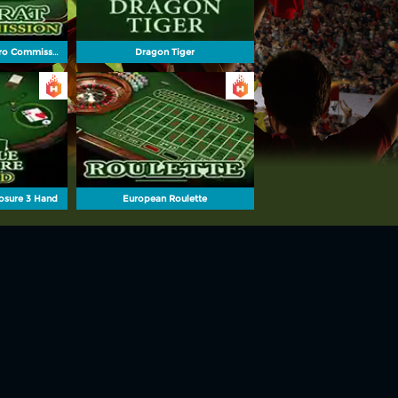
American Baccarat Zero Commission
Dragon Tiger
osure 3 Hand
European Roulette