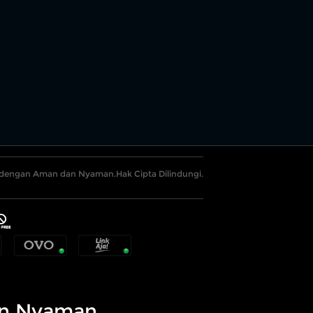
dengan Aman dan Nyaman.Hak Cipta Dilindungi.
an Nyaman