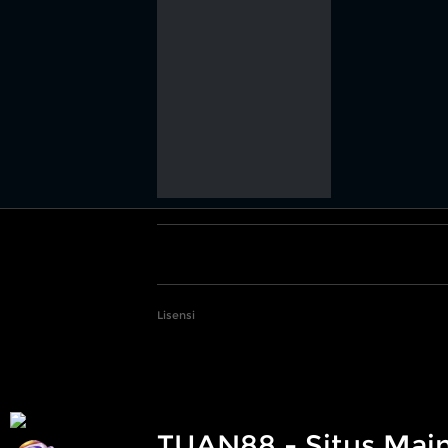
Lisensi
TUAN88 - Situs Ma